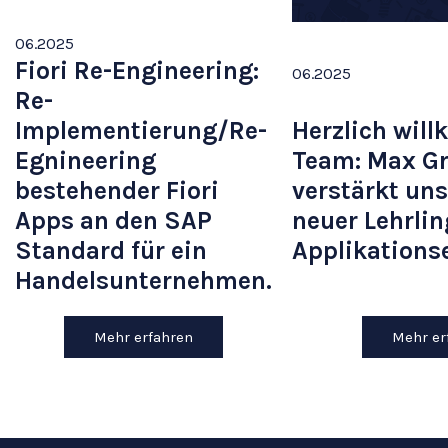
06
.
2025
Fiori Re-Engineering:
06
.
2025
Re-
Implementierung/Re-
Herzlich wil
Egnineering
Team: Max G
bestehender Fiori
verstärkt uns
Apps an den SAP
neuer Lehrlin
Standard für ein
Applikations
Handelsunternehmen.
Mehr erfahren
Mehr er