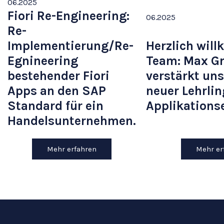
06
.
2025
Fiori Re-Engineering:
06
.
2025
Re-
Implementierung/Re-
Herzlich wil
Egnineering
Team: Max G
bestehender Fiori
verstärkt uns
Apps an den SAP
neuer Lehrlin
Standard für ein
Applikations
Handelsunternehmen.
Mehr erfahren
Mehr er